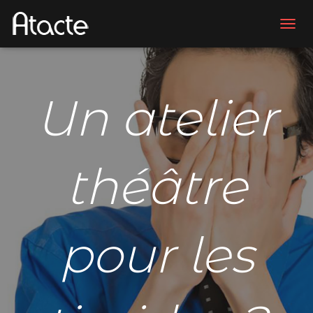
D
É
P
L
I
Un atelier
E
R
L
A
N
théâtre
A
V
I
G
A
pour les
T
I
O
N